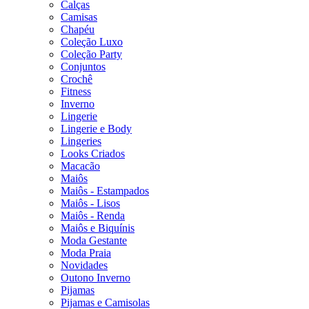
Calças
Camisas
Chapéu
Coleção Luxo
Coleção Party
Conjuntos
Crochê
Fitness
Inverno
Lingerie
Lingerie e Body
Lingeries
Looks Criados
Macacão
Maiôs
Maiôs - Estampados
Maiôs - Lisos
Maiôs - Renda
Maiôs e Biquínis
Moda Gestante
Moda Praia
Novidades
Outono Inverno
Pijamas
Pijamas e Camisolas