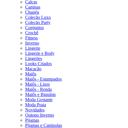
Calças
Camisas
Chapéu
Coleção Luxo
Coleção Party
Conjuntos
Crochê
Fitness
Inverno
Lingerie
Lingerie e Body
Lingeries
Looks Criados
Macacão
Maiôs
Maiôs - Estampados
Maiôs - Lisos
Maiôs - Renda
Maiôs e Biquínis
Moda Gestante
Moda Praia
Novidades
Outono Inverno
Pijamas
Pijamas e Camisolas