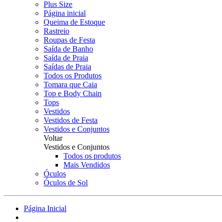
Plus Size
Página inicial
Queima de Estoque
Rastreio
Roupas de Festa
Saída de Banho
Saída de Praia
Saídas de Praia
Todos os Produtos
Tomara que Caia
Top e Body Chain
Tops
Vestidos
Vestidos de Festa
Vestidos e Conjuntos
Voltar
Vestidos e Conjuntos
Todos os produtos
Mais Vendidos
Óculos
Óculos de Sol
Página Inicial