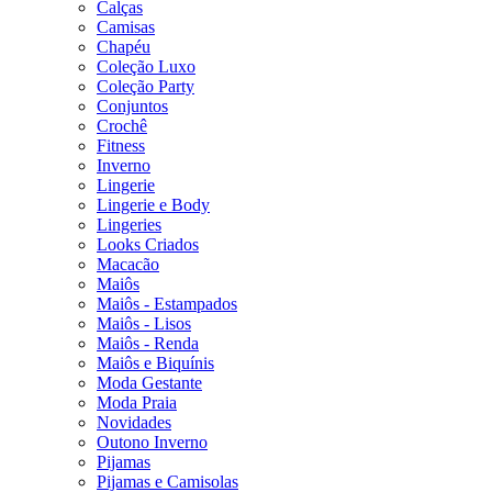
Calças
Camisas
Chapéu
Coleção Luxo
Coleção Party
Conjuntos
Crochê
Fitness
Inverno
Lingerie
Lingerie e Body
Lingeries
Looks Criados
Macacão
Maiôs
Maiôs - Estampados
Maiôs - Lisos
Maiôs - Renda
Maiôs e Biquínis
Moda Gestante
Moda Praia
Novidades
Outono Inverno
Pijamas
Pijamas e Camisolas