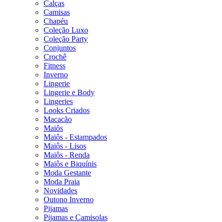
Calças
Camisas
Chapéu
Coleção Luxo
Coleção Party
Conjuntos
Crochê
Fitness
Inverno
Lingerie
Lingerie e Body
Lingeries
Looks Criados
Macacão
Maiôs
Maiôs - Estampados
Maiôs - Lisos
Maiôs - Renda
Maiôs e Biquínis
Moda Gestante
Moda Praia
Novidades
Outono Inverno
Pijamas
Pijamas e Camisolas