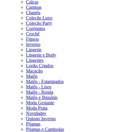
Calças
Camisas
Chapéu
Coleção Luxo
Coleção Party
Conjuntos
Crochê
Fitness
Inverno
Lingerie
Lingerie e Body
Lingeries
Looks Criados
Macacão
Maiôs
Maiôs - Estampados
Maiôs - Lisos
Maiôs - Renda
Maiôs e Biquínis
Moda Gestante
Moda Praia
Novidades
Outono Inverno
Pijamas
Pijamas e Camisolas