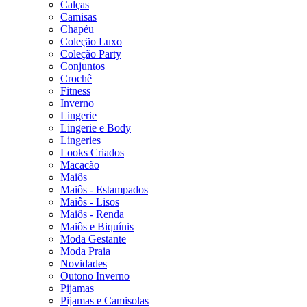
Calças
Camisas
Chapéu
Coleção Luxo
Coleção Party
Conjuntos
Crochê
Fitness
Inverno
Lingerie
Lingerie e Body
Lingeries
Looks Criados
Macacão
Maiôs
Maiôs - Estampados
Maiôs - Lisos
Maiôs - Renda
Maiôs e Biquínis
Moda Gestante
Moda Praia
Novidades
Outono Inverno
Pijamas
Pijamas e Camisolas