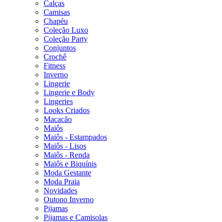
Calças
Camisas
Chapéu
Coleção Luxo
Coleção Party
Conjuntos
Crochê
Fitness
Inverno
Lingerie
Lingerie e Body
Lingeries
Looks Criados
Macacão
Maiôs
Maiôs - Estampados
Maiôs - Lisos
Maiôs - Renda
Maiôs e Biquínis
Moda Gestante
Moda Praia
Novidades
Outono Inverno
Pijamas
Pijamas e Camisolas