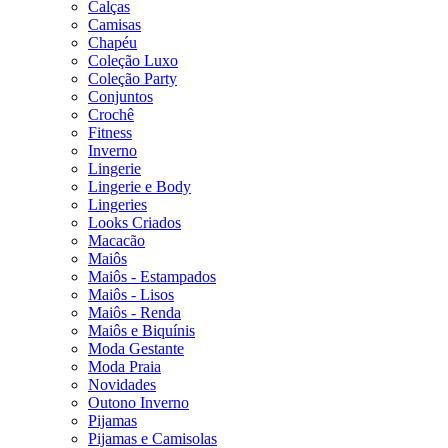
Calças
Camisas
Chapéu
Coleção Luxo
Coleção Party
Conjuntos
Crochê
Fitness
Inverno
Lingerie
Lingerie e Body
Lingeries
Looks Criados
Macacão
Maiôs
Maiôs - Estampados
Maiôs - Lisos
Maiôs - Renda
Maiôs e Biquínis
Moda Gestante
Moda Praia
Novidades
Outono Inverno
Pijamas
Pijamas e Camisolas