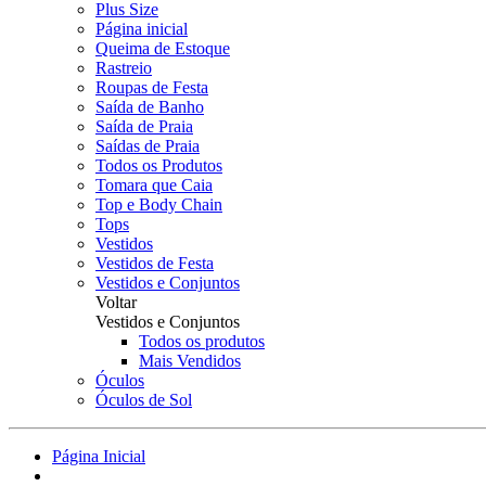
Plus Size
Página inicial
Queima de Estoque
Rastreio
Roupas de Festa
Saída de Banho
Saída de Praia
Saídas de Praia
Todos os Produtos
Tomara que Caia
Top e Body Chain
Tops
Vestidos
Vestidos de Festa
Vestidos e Conjuntos
Voltar
Vestidos e Conjuntos
Todos os produtos
Mais Vendidos
Óculos
Óculos de Sol
Página Inicial