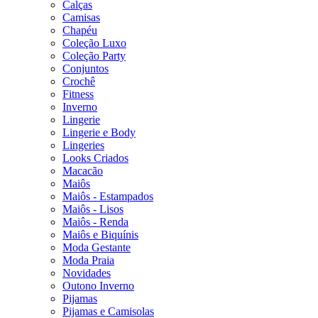
Calças
Camisas
Chapéu
Coleção Luxo
Coleção Party
Conjuntos
Crochê
Fitness
Inverno
Lingerie
Lingerie e Body
Lingeries
Looks Criados
Macacão
Maiôs
Maiôs - Estampados
Maiôs - Lisos
Maiôs - Renda
Maiôs e Biquínis
Moda Gestante
Moda Praia
Novidades
Outono Inverno
Pijamas
Pijamas e Camisolas