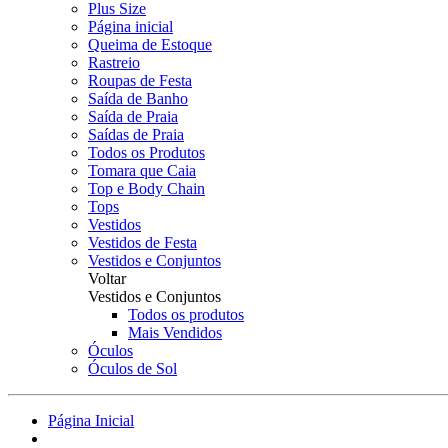
Plus Size
Página inicial
Queima de Estoque
Rastreio
Roupas de Festa
Saída de Banho
Saída de Praia
Saídas de Praia
Todos os Produtos
Tomara que Caia
Top e Body Chain
Tops
Vestidos
Vestidos de Festa
Vestidos e Conjuntos
Voltar
Vestidos e Conjuntos
Todos os produtos
Mais Vendidos
Óculos
Óculos de Sol
Página Inicial