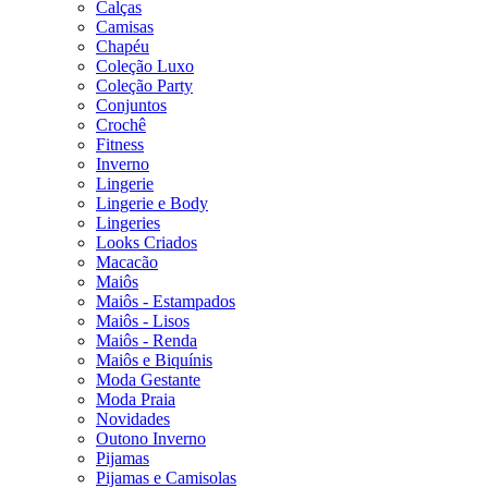
Calças
Camisas
Chapéu
Coleção Luxo
Coleção Party
Conjuntos
Crochê
Fitness
Inverno
Lingerie
Lingerie e Body
Lingeries
Looks Criados
Macacão
Maiôs
Maiôs - Estampados
Maiôs - Lisos
Maiôs - Renda
Maiôs e Biquínis
Moda Gestante
Moda Praia
Novidades
Outono Inverno
Pijamas
Pijamas e Camisolas