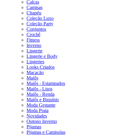
Calças
Camisas
Chapéu
Coleção Luxo
Coleção Party
Conjuntos
Crochê
Fitness
Inverno
Lingerie
Lingerie e Body
Lingeries
Looks Criados
Macacão
Maiôs
Maiôs - Estampados
Maiôs - Lisos
Maiôs - Renda
Maiôs e Biquínis
Moda Gestante
Moda Praia
Novidades
Outono Inverno
Pijamas
Pijamas e Camisolas