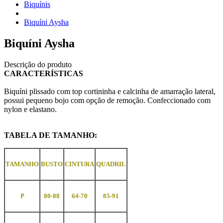
Biquínis
Biquíni Aysha
Biquíni Aysha
Descrição do produto
CARACTERÍSTICAS
Biquíni plissado com top cortininha e calcinha de amarração lateral,
possui pequeno bojo com opção de remoção. Confeccionado com
nylon e elastano.
TABELA DE TAMANHO:
TAMANHO
BUSTO
CINTURA
QUADRIL
P
80-88
64-70
85-91