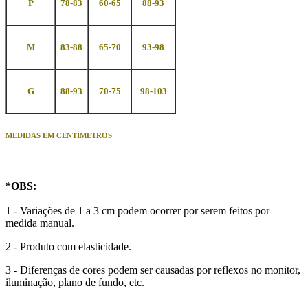
P
78-83
60-65
88-93
M
83-88
65-70
93-98
G
88-93
70-75
98-103
MEDIDAS EM CENTÍMETROS
*
OBS
:
1 - Variações de 1 a 3 cm podem ocorrer por serem feitos por
medida manual.
2 - Produto com elasticidade.
3 - Diferenças de cores podem ser causadas por reflexos no monitor,
iluminação, plano de fundo, etc.