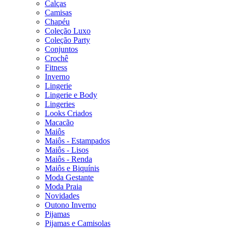
Calças
Camisas
Chapéu
Coleção Luxo
Coleção Party
Conjuntos
Crochê
Fitness
Inverno
Lingerie
Lingerie e Body
Lingeries
Looks Criados
Macacão
Maiôs
Maiôs - Estampados
Maiôs - Lisos
Maiôs - Renda
Maiôs e Biquínis
Moda Gestante
Moda Praia
Novidades
Outono Inverno
Pijamas
Pijamas e Camisolas