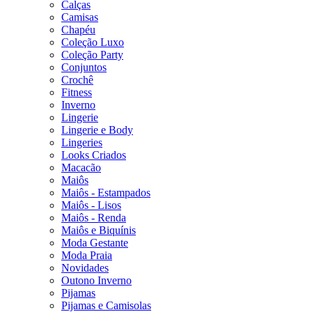
Calças
Camisas
Chapéu
Coleção Luxo
Coleção Party
Conjuntos
Crochê
Fitness
Inverno
Lingerie
Lingerie e Body
Lingeries
Looks Criados
Macacão
Maiôs
Maiôs - Estampados
Maiôs - Lisos
Maiôs - Renda
Maiôs e Biquínis
Moda Gestante
Moda Praia
Novidades
Outono Inverno
Pijamas
Pijamas e Camisolas