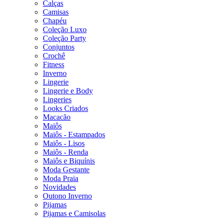
Calças
Camisas
Chapéu
Coleção Luxo
Coleção Party
Conjuntos
Crochê
Fitness
Inverno
Lingerie
Lingerie e Body
Lingeries
Looks Criados
Macacão
Maiôs
Maiôs - Estampados
Maiôs - Lisos
Maiôs - Renda
Maiôs e Biquínis
Moda Gestante
Moda Praia
Novidades
Outono Inverno
Pijamas
Pijamas e Camisolas