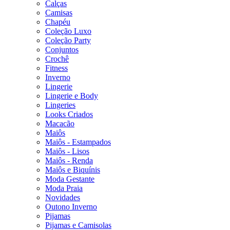
Calças
Camisas
Chapéu
Coleção Luxo
Coleção Party
Conjuntos
Crochê
Fitness
Inverno
Lingerie
Lingerie e Body
Lingeries
Looks Criados
Macacão
Maiôs
Maiôs - Estampados
Maiôs - Lisos
Maiôs - Renda
Maiôs e Biquínis
Moda Gestante
Moda Praia
Novidades
Outono Inverno
Pijamas
Pijamas e Camisolas