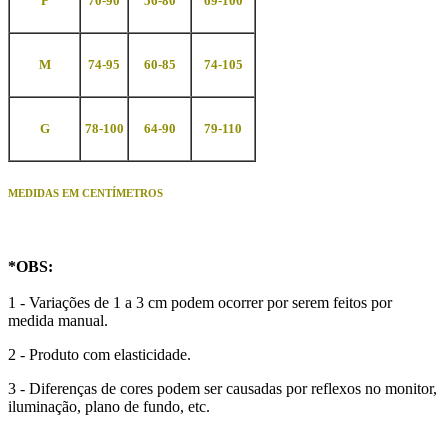
P
70-90
56-80
69-100
M
74-95
60-85
74-105
G
78-100
64-90
79-110
MEDIDAS EM CENTÍMETROS
*
OBS
:
1 - Variações de 1 a 3 cm podem ocorrer por serem feitos por
medida manual.
2 - Produto com elasticidade.
3 - Diferenças de cores podem ser causadas por reflexos no monitor,
iluminação, plano de fundo, etc.