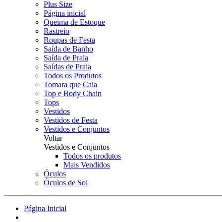
Plus Size
Página inicial
Queima de Estoque
Rastreio
Roupas de Festa
Saída de Banho
Saída de Praia
Saídas de Praia
Todos os Produtos
Tomara que Caia
Top e Body Chain
Tops
Vestidos
Vestidos de Festa
Vestidos e Conjuntos
Voltar
Vestidos e Conjuntos
Todos os produtos
Mais Vendidos
Óculos
Óculos de Sol
Página Inicial