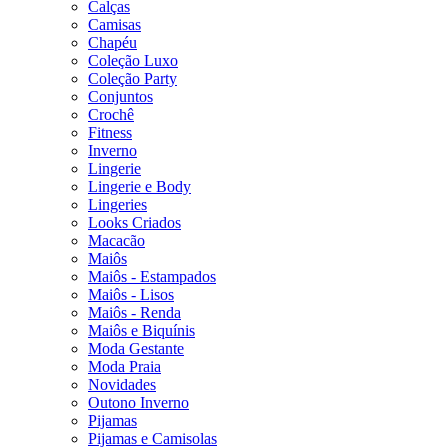
Calças
Camisas
Chapéu
Coleção Luxo
Coleção Party
Conjuntos
Crochê
Fitness
Inverno
Lingerie
Lingerie e Body
Lingeries
Looks Criados
Macacão
Maiôs
Maiôs - Estampados
Maiôs - Lisos
Maiôs - Renda
Maiôs e Biquínis
Moda Gestante
Moda Praia
Novidades
Outono Inverno
Pijamas
Pijamas e Camisolas