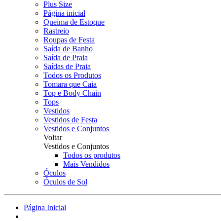
Plus Size
Página inicial
Queima de Estoque
Rastreio
Roupas de Festa
Saída de Banho
Saída de Praia
Saídas de Praia
Todos os Produtos
Tomara que Caia
Top e Body Chain
Tops
Vestidos
Vestidos de Festa
Vestidos e Conjuntos
Voltar
Vestidos e Conjuntos
Todos os produtos
Mais Vendidos
Óculos
Óculos de Sol
Página Inicial