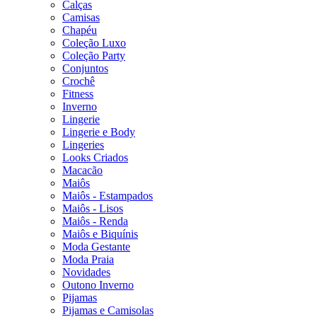
Calças
Camisas
Chapéu
Coleção Luxo
Coleção Party
Conjuntos
Crochê
Fitness
Inverno
Lingerie
Lingerie e Body
Lingeries
Looks Criados
Macacão
Maiôs
Maiôs - Estampados
Maiôs - Lisos
Maiôs - Renda
Maiôs e Biquínis
Moda Gestante
Moda Praia
Novidades
Outono Inverno
Pijamas
Pijamas e Camisolas