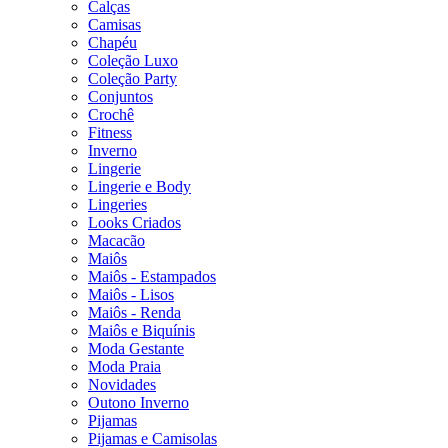
Calças
Camisas
Chapéu
Coleção Luxo
Coleção Party
Conjuntos
Crochê
Fitness
Inverno
Lingerie
Lingerie e Body
Lingeries
Looks Criados
Macacão
Maiôs
Maiôs - Estampados
Maiôs - Lisos
Maiôs - Renda
Maiôs e Biquínis
Moda Gestante
Moda Praia
Novidades
Outono Inverno
Pijamas
Pijamas e Camisolas