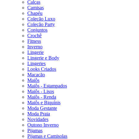
Calças
Camisas
Chapéu
Coleção Luxo
Coleção Party
Conjuntos
Crochê
Fitness
Inverno
Lingerie
Lingerie e Body
Lingeries
Looks Criados
Macacão
Maiôs
Maiôs - Estampados
Maiôs - Lisos
Maiôs - Renda
Maiôs e Biquínis
Moda Gestante
Moda Praia
Novidades
Outono Inverno
Pijamas
Pijamas e Camisolas