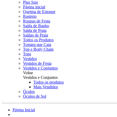
Plus Size
Página inicial
Queima de Estoque
Rastreio
Roupas de Festa
Saída de Banho
Saída de Praia
Saídas de Praia
Todos os Produtos
Tomara que Caia
Top e Body Chain
Tops
Vestidos
Vestidos de Festa
Vestidos e Conjuntos
Voltar
Vestidos e Conjuntos
Todos os produtos
Mais Vendidos
Óculos
Óculos de Sol
Página Inicial