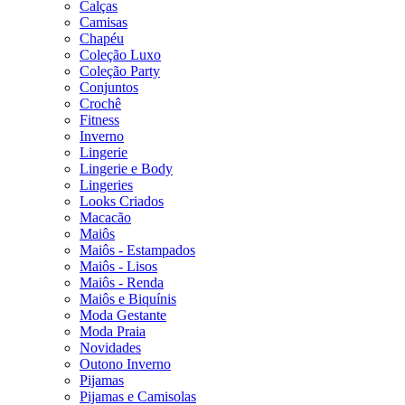
Calças
Camisas
Chapéu
Coleção Luxo
Coleção Party
Conjuntos
Crochê
Fitness
Inverno
Lingerie
Lingerie e Body
Lingeries
Looks Criados
Macacão
Maiôs
Maiôs - Estampados
Maiôs - Lisos
Maiôs - Renda
Maiôs e Biquínis
Moda Gestante
Moda Praia
Novidades
Outono Inverno
Pijamas
Pijamas e Camisolas