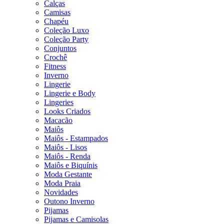
Calças
Camisas
Chapéu
Coleção Luxo
Coleção Party
Conjuntos
Crochê
Fitness
Inverno
Lingerie
Lingerie e Body
Lingeries
Looks Criados
Macacão
Maiôs
Maiôs - Estampados
Maiôs - Lisos
Maiôs - Renda
Maiôs e Biquínis
Moda Gestante
Moda Praia
Novidades
Outono Inverno
Pijamas
Pijamas e Camisolas