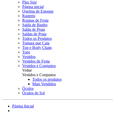
Plus Size
Página inicial
Queima de Estoque
Rastreio
Roupas de Festa
Saída de Banho
Saída de Praia
Saídas de Praia
Todos os Produtos
Tomara que Caia
Top e Body Chain
Tops
Vestidos
Vestidos de Festa
Vestidos e Conjuntos
Voltar
Vestidos e Conjuntos
Todos os produtos
Mais Vendidos
Óculos
Óculos de Sol
Página Inicial