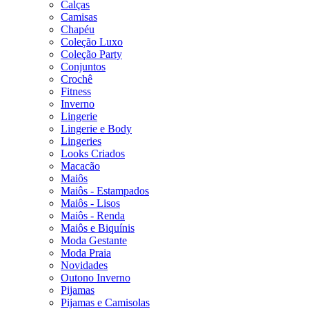
Calças
Camisas
Chapéu
Coleção Luxo
Coleção Party
Conjuntos
Crochê
Fitness
Inverno
Lingerie
Lingerie e Body
Lingeries
Looks Criados
Macacão
Maiôs
Maiôs - Estampados
Maiôs - Lisos
Maiôs - Renda
Maiôs e Biquínis
Moda Gestante
Moda Praia
Novidades
Outono Inverno
Pijamas
Pijamas e Camisolas