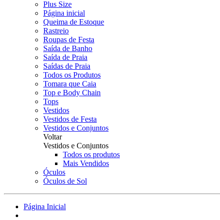
Plus Size
Página inicial
Queima de Estoque
Rastreio
Roupas de Festa
Saída de Banho
Saída de Praia
Saídas de Praia
Todos os Produtos
Tomara que Caia
Top e Body Chain
Tops
Vestidos
Vestidos de Festa
Vestidos e Conjuntos
Voltar
Vestidos e Conjuntos
Todos os produtos
Mais Vendidos
Óculos
Óculos de Sol
Página Inicial