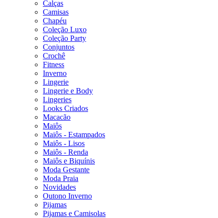
Calças
Camisas
Chapéu
Coleção Luxo
Coleção Party
Conjuntos
Crochê
Fitness
Inverno
Lingerie
Lingerie e Body
Lingeries
Looks Criados
Macacão
Maiôs
Maiôs - Estampados
Maiôs - Lisos
Maiôs - Renda
Maiôs e Biquínis
Moda Gestante
Moda Praia
Novidades
Outono Inverno
Pijamas
Pijamas e Camisolas