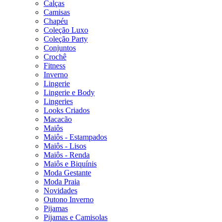
Calças
Camisas
Chapéu
Coleção Luxo
Coleção Party
Conjuntos
Crochê
Fitness
Inverno
Lingerie
Lingerie e Body
Lingeries
Looks Criados
Macacão
Maiôs
Maiôs - Estampados
Maiôs - Lisos
Maiôs - Renda
Maiôs e Biquínis
Moda Gestante
Moda Praia
Novidades
Outono Inverno
Pijamas
Pijamas e Camisolas