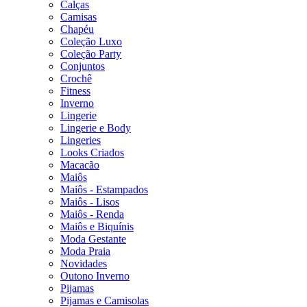
Calças
Camisas
Chapéu
Coleção Luxo
Coleção Party
Conjuntos
Crochê
Fitness
Inverno
Lingerie
Lingerie e Body
Lingeries
Looks Criados
Macacão
Maiôs
Maiôs - Estampados
Maiôs - Lisos
Maiôs - Renda
Maiôs e Biquínis
Moda Gestante
Moda Praia
Novidades
Outono Inverno
Pijamas
Pijamas e Camisolas