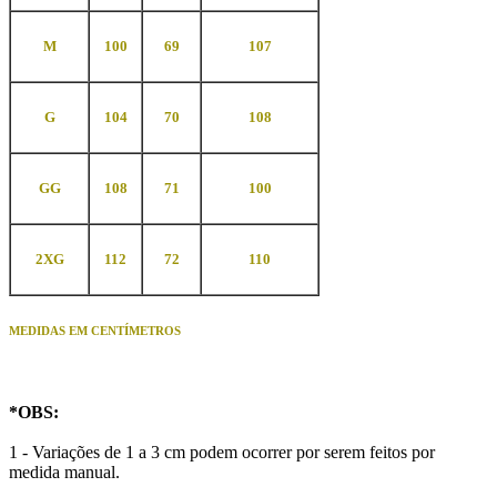
M
100
69
107
G
104
70
108
GG
108
71
100
2X
G
112
72
110
MEDIDAS EM CENTÍMETROS
*
OBS
:
1 - Variações de 1 a 3 cm podem ocorrer por serem feitos por
medida manual.