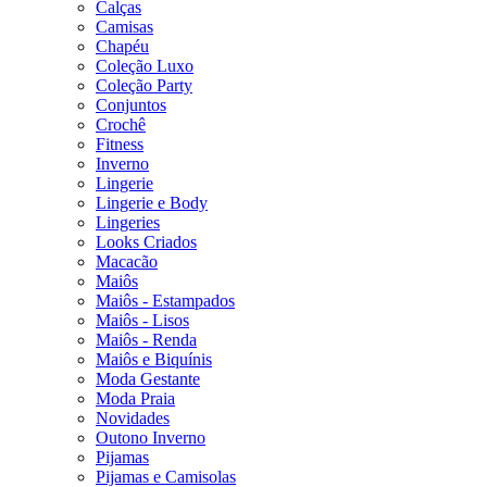
Calças
Camisas
Chapéu
Coleção Luxo
Coleção Party
Conjuntos
Crochê
Fitness
Inverno
Lingerie
Lingerie e Body
Lingeries
Looks Criados
Macacão
Maiôs
Maiôs - Estampados
Maiôs - Lisos
Maiôs - Renda
Maiôs e Biquínis
Moda Gestante
Moda Praia
Novidades
Outono Inverno
Pijamas
Pijamas e Camisolas