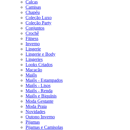
Calças
Camisas
Chapéu
Coleção Luxo
Coleção Party
Conjuntos
Crochê
Fitness
Inverno
Lingerie
Lingerie e Body
Lingeries
Looks Criados
Macacão
Maiôs
Maiôs - Estampados
Maiôs - Lisos
Maiôs - Renda
Maiôs e Biquínis
Moda Gestante
Moda Praia
Novidades
Outono Inverno
Pijamas
Pijamas e Camisolas