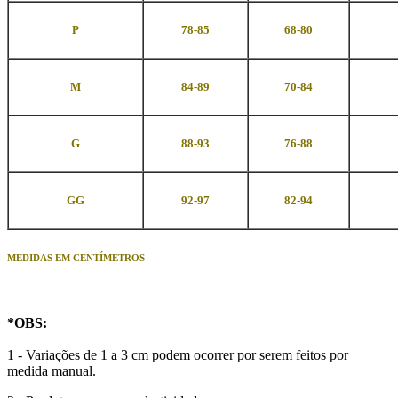
P
78-85
68-80
M
84-89
70-84
G
88-93
76-88
GG
92-97
82-94
MEDIDAS EM CENTÍMETROS
*OBS:
1 - Variações de 1 a 3 cm podem ocorrer por serem feitos por
medida manual.