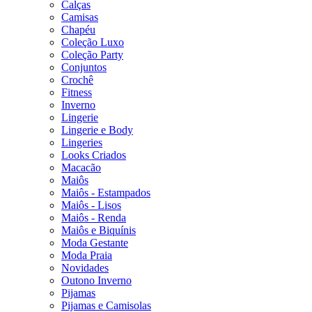
Calças
Camisas
Chapéu
Coleção Luxo
Coleção Party
Conjuntos
Crochê
Fitness
Inverno
Lingerie
Lingerie e Body
Lingeries
Looks Criados
Macacão
Maiôs
Maiôs - Estampados
Maiôs - Lisos
Maiôs - Renda
Maiôs e Biquínis
Moda Gestante
Moda Praia
Novidades
Outono Inverno
Pijamas
Pijamas e Camisolas